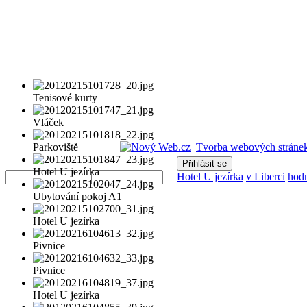
Tenisové kurty
Vláček
Parkoviště
Tvorba webových stránek
Uživatelské
Heslo
Hotel U jezírka
jméno
Hotel U jezírka
v Liberci
hod
Ubytování pokoj A1
Hotel U jezírka
Pivnice
Pivnice
Hotel U jezírka