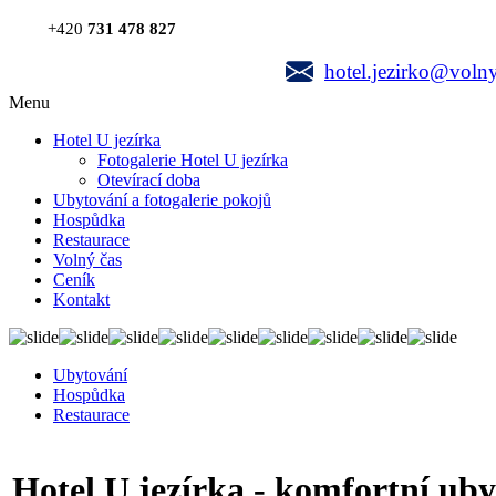
+420
731 478 827
hotel.jezirko@volny
Menu
Hotel U jezírka
Fotogalerie Hotel U jezírka
Otevírací doba
Ubytování a fotogalerie pokojů
Hospůdka
Restaurace
Volný čas
Ceník
Kontakt
Ubytování
Hospůdka
Restaurace
Hotel U jezírka - komfortní ub