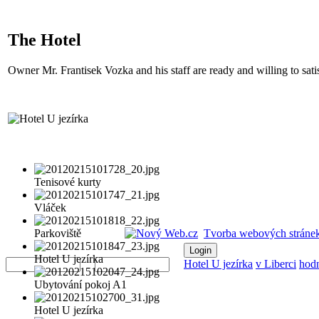
The Hotel
Owner Mr. Frantisek Vozka and his staff are ready and willing to satis
Tenisové kurty
Vláček
Parkoviště
Tvorba webových stránek
Username
Password
Hotel U jezírka
Hotel U jezírka
v Liberci
hod
Ubytování pokoj A1
Hotel U jezírka