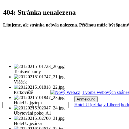
404: Stránka nenalezena
Litujeme, ale stránka nebyla nalezena. Příčinou může být špatný 
Tenisové kurty
Vláček
Parkoviště
Tvorba webových stránek
Benutzername
Passwort
Hotel U jezírka
Hotel U jezírka
v Liberci
hod
Ubytování pokoj A1
Hotel U jezírka