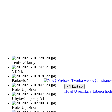
Tenisové kurty
Vláček
Parkoviště
Tvorba webových stránek
Uživatelské
Heslo
Hotel U jezírka
jméno
Hotel U jezírka
v Liberci
hod
Ubytování pokoj A1
Hotel U jezírka