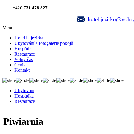
+420
731 478 827
hotel.jezirko@volny
Menu
Hotel U jezírka
Ubytování a fotogalerie pokojů
Hospůdka
Restaurace
Volný čas
Ceník
Kontakt
Ubytování
Hospůdka
Restaurace
Piwiarnia