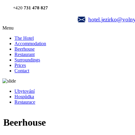
+420
731 478 827
hotel.jezirko@volny
Menu
The Hotel
Accommodation
Beerhouse
Restaurant
Surroundings
Prices
Contact
Ubytování
Hospůdka
Restaurace
Beerhouse